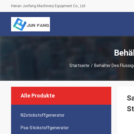
Henan Junfang Machinery Equipment Co., Ltd
Behäl
Startseite
/
Behälter Des Flüssig
Alle Produkte
Sa
St
N2stickstoffgenerator
Psa-Stickstoffgenerator