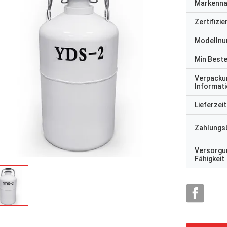
Markenn
Zertifizi
Modelln
Min Best
Verpacku
Informat
Lieferzeit
Zahlungs
Versorgu
Fähigkeit