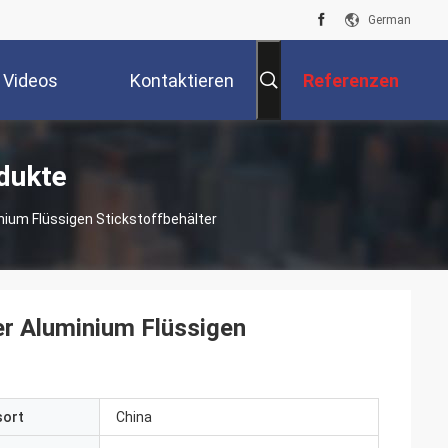
German
Videos
Kontaktieren
Referenzen
Sie Uns
odukte
ium Flüssigen Stickstoffbehälter
er Aluminium Flüssigen
sort
China