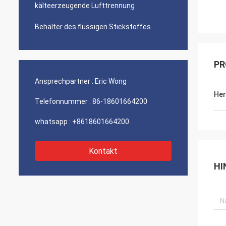
kälteerzeugende Lufttrennung
Behälter des flüssigen Stickstoffes
PR
Ansprechpartner :
Eric Wong
Her
Telefonnummer :
86-18601664200
whatsapp :
+8618601664200
Kontakt
HI