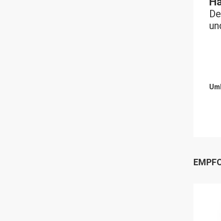
Ha
De
un
Umb
EMPFO