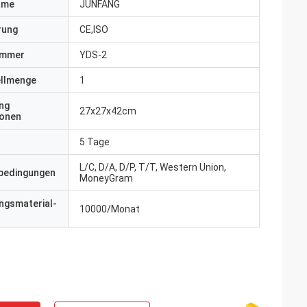
ame
JUNFANG
erung
CE,ISO
ummer
YDS-2
ellmenge
1
ng
27x27x42cm
ionen
5 Tage
L/C, D/A, D/P, T/T, Western Union,
bedingungen
MoneyGram
ngsmaterial-
10000/Monat