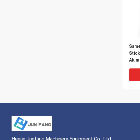
Same
Stick
Alum
Stick
Henan Junfang Machinery Equipment Co., Ltd